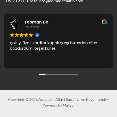
339 20 21 E-Posta:info@acibademaltin.com
Teoman Do.
1 yıl önce
çok iyi fiyat verdiler kapalı çarşı kurundan altın
bozdurdum. teşekkürler.
Copyright © 2026 Acıbadem Altın | Sarrafiye ve Kuyumculuk –
Powered by Malibu.