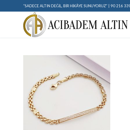
“SADECE ALTIN DEĞIL, BIR HIKÂYE SUNUYORUZ” | 90 216 33