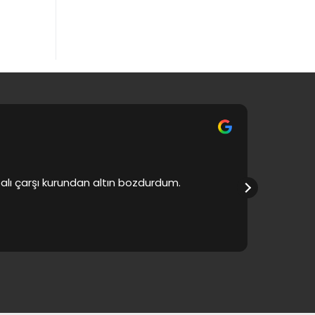
apalı çarşı kurundan altın bozdurdum.
Ürünlerde 
bol kaza