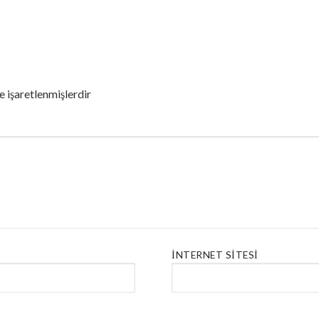
le işaretlenmişlerdir
İNTERNET SITESI