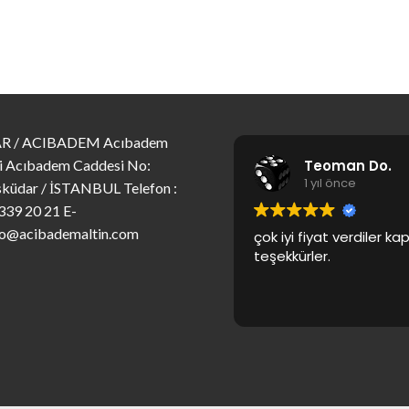
R / ACIBADEM Acıbadem
Teoman Do.
i Acıbadem Caddesi No:
1 yıl önce
küdar / İSTANBUL Telefon :
339 20 21 E-
fo@acibademaltin.com
çok iyi fiyat verdiler k
teşekkürler.