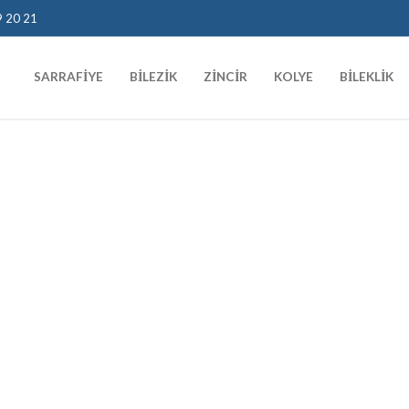
9 20 21
SARRAFIYE
BILEZIK
ZINCIR
KOLYE
BILEKLIK