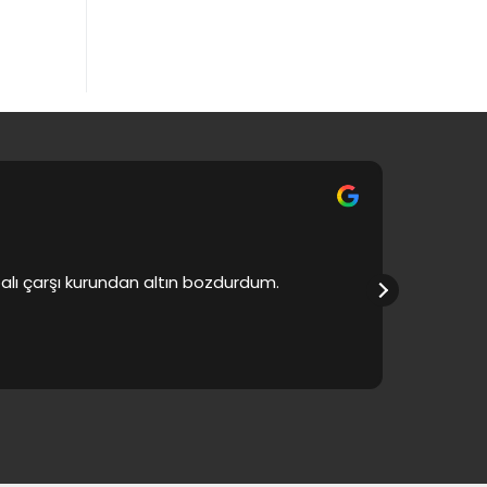
apalı çarşı kurundan altın bozdurdum.
Ürünlerde 
bol kaza