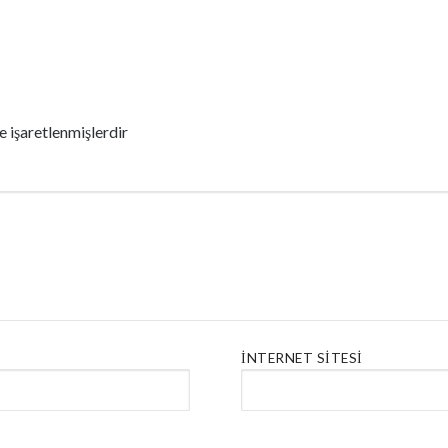
le işaretlenmişlerdir
İNTERNET SITESI