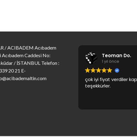
R / ACIBADEM Acıbadem
Teoman Do.
i Acıbadem Caddesi No:
1 yıl önce
küdar / İSTANBUL Telefon :
339 20 21 E-
fo@acibademaltin.com
çok iyi fiyat verdiler k
teşekkürler.