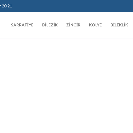
9 20 21
SARRAFIYE
BILEZIK
ZINCIR
KOLYE
BILEKLIK