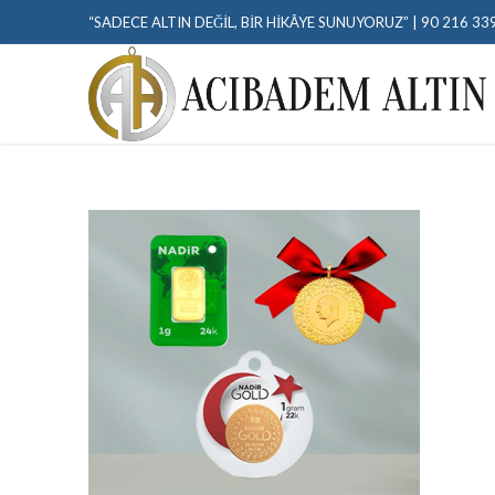
“SADECE ALTIN DEĞIL, BIR HIKÂYE SUNUYORUZ” | 90 216 33