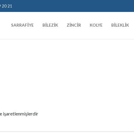
9 20 21
SARRAFIYE
BILEZIK
ZINCIR
KOLYE
BILEKLIK
le işaretlenmişlerdir