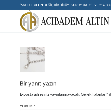
“SADECE ALTIN DEĞIL, BIR HIKÂYE SUNUYORUZ” | 90 216 33
Bir yanıt yazın
E-posta adresiniz yayınlanmayacak.
Gerekli alanlar
*
i
YORUM
*