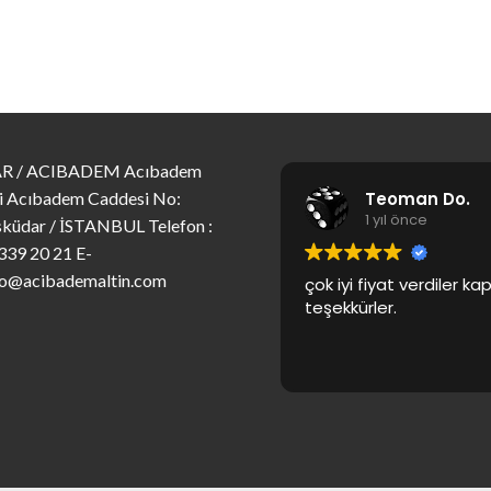
R / ACIBADEM Acıbadem
Teoman Do.
i Acıbadem Caddesi No:
1 yıl önce
küdar / İSTANBUL Telefon :
339 20 21 E-
fo@acibademaltin.com
çok iyi fiyat verdiler k
teşekkürler.