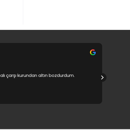
apalı çarşı kurundan altın bozdurdum.
Ürünlerde 
bol kaza