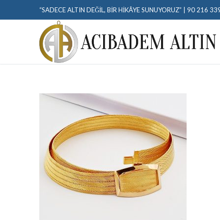
“SADECE ALTIN DEĞIL, BIR HIKÂYE SUNUYORUZ” | 90 216 33