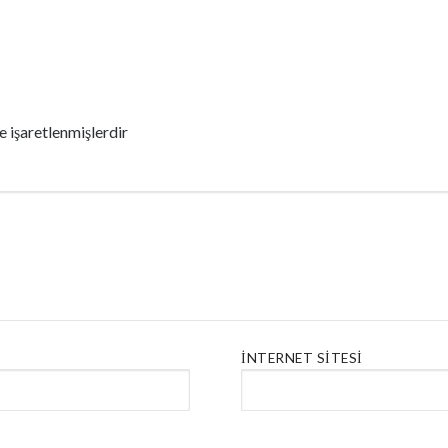
le işaretlenmişlerdir
İNTERNET SITESI