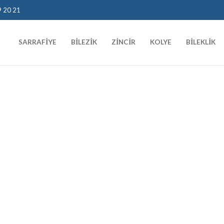
9 20 21
SARRAFIYE
BILEZIK
ZINCIR
KOLYE
BILEKLIK