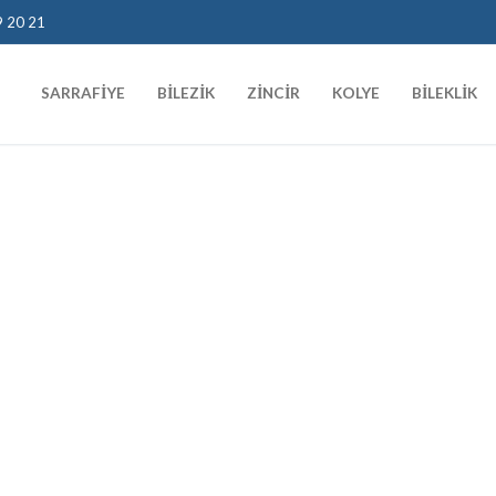
9 20 21
SARRAFIYE
BILEZIK
ZINCIR
KOLYE
BILEKLIK