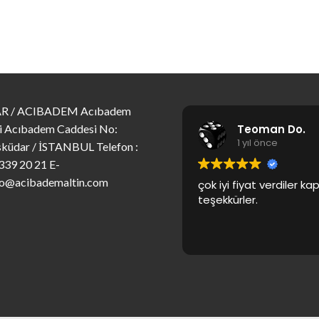
R / ACIBADEM Acıbadem
Teoman Do.
i Acıbadem Caddesi No:
1 yıl önce
küdar / İSTANBUL Telefon :
339 20 21 E-
fo@acibademaltin.com
çok iyi fiyat verdiler k
teşekkürler.