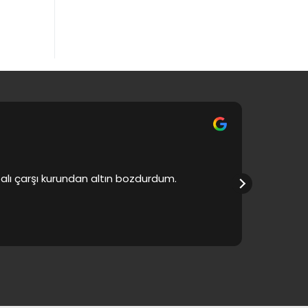
apalı çarşı kurundan altın bozdurdum.
Ürünlerde 
bol kaza