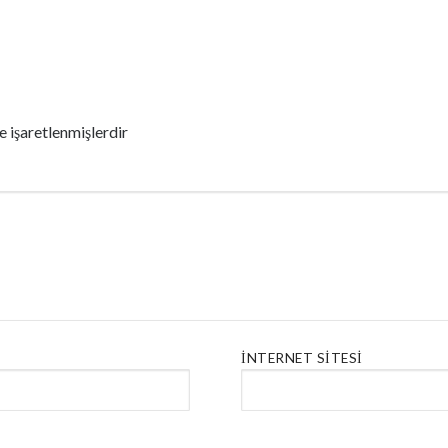
le işaretlenmişlerdir
İNTERNET SITESI