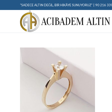
“SADECE ALTIN DEĞIL, BIR HIKÂYE SUNUYORUZ” | 90 216 33